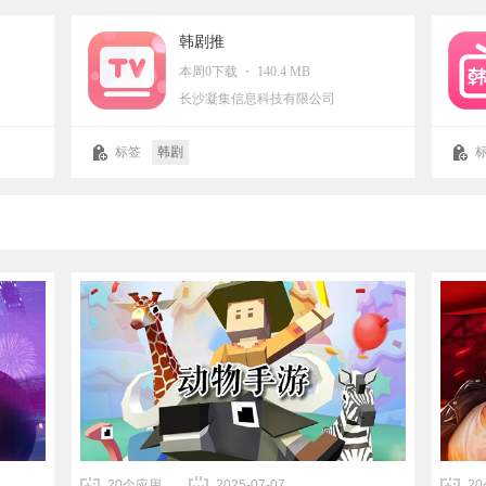
韩剧推
本周0下载 ・ 140.4 MB
长沙凝集信息科技有限公司
标签
韩剧
20个应用
2025-07-07
2