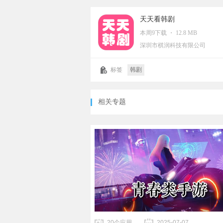
天天看韩剧
本周9下载 ・ 12.8 MB
深圳市棋润科技有限公司
标签
韩剧
相关专题
20个应用
2025-07-07