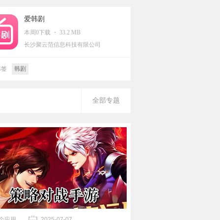
爱韩剧
本周0下载 ・ 33.2 MB
长沙聚云范信息科技有限公司
标签
韩剧
全部专题
0个应用
2025-07-07