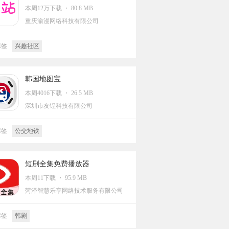
本周12万下载 ・ 80.8 MB
重庆渝漫网络科技有限公司
标签
兴趣社区
韩国地图宝
本周4016下载 ・ 26.5 MB
深圳市友锃科技有限公司
标签
公交地铁
短剧全集免费播放器
本周11下载 ・ 95.9 MB
菏泽智慧乐享网络技术服务有限公司
标签
韩剧