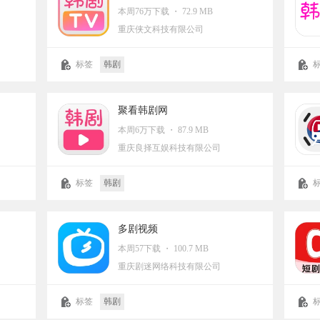
本周76万下载 ・ 72.9 MB
重庆侠文科技有限公司
标签
韩剧
聚看韩剧网
本周6万下载 ・ 87.9 MB
重庆良择互娱科技有限公司
标签
韩剧
多剧视频
本周57下载 ・ 100.7 MB
重庆剧迷网络科技有限公司
标签
韩剧