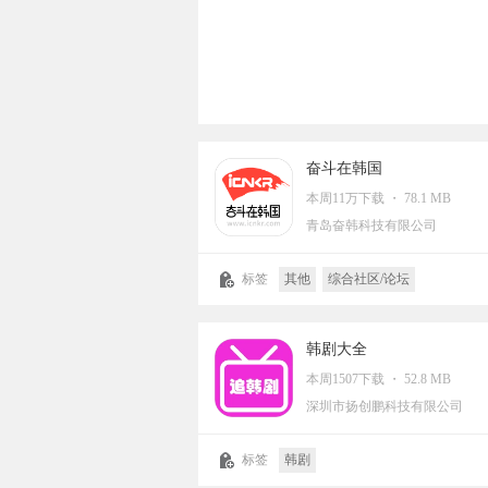
奋斗在韩国
本周11万下载 ・ 78.1 MB
青岛奋韩科技有限公司
标签
其他
综合社区/论坛
韩剧大全
本周1507下载 ・ 52.8 MB
深圳市扬创鹏科技有限公司
标签
韩剧