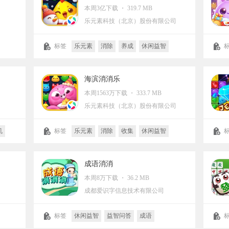
本周3亿下载 ・ 319.7 MB
乐元素科技（北京）股份有限公司
标签
乐元素
消除
养成
休闲益智
单机
萌系
海滨消消乐
本周1563万下载 ・ 333.7 MB
司
乐元素科技（北京）股份有限公司
机
标签
乐元素
消除
收集
休闲益智
单机
卡通
萌系
成语消消
本周8万下载 ・ 36.2 MB
成都爱识字信息技术有限公司
标签
休闲益智
益智问答
成语
学习教育
消除
积分网赚