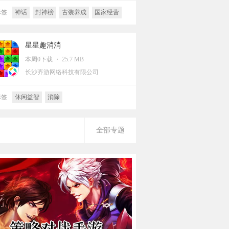
标签
神话
封神榜
古装养成
国家经营
经营
养成
策略
中国风
星星趣消消
本周0下载 ・ 25.7 MB
长沙齐游网络科技有限公司
标签
休闲益智
消除
全部专题