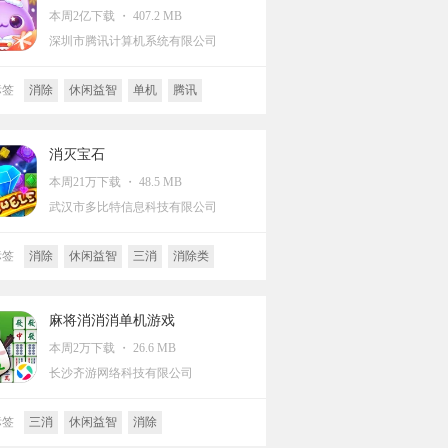
本周2亿下载 ・ 407.2 MB
深圳市腾讯计算机系统有限公司
标签
消除
休闲益智
单机
腾讯
消灭宝石
本周21万下载 ・ 48.5 MB
武汉市多比特信息科技有限公司
标签
消除
休闲益智
三消
消除类
麻将消消消单机游戏
本周2万下载 ・ 26.6 MB
长沙齐游网络科技有限公司
标签
三消
休闲益智
消除