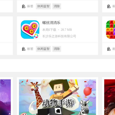
标签
休闲益智
消除
卡牌
螺丝消消乐
本周0下载 ・ 28.7 MB
长沙乐之游科技有限公司
标签
休闲益智
消除