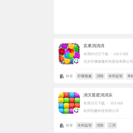
宾果消消消
本周6916万下载 ・ 630.6 MB
北京柠檬微趣科技股份有限公
标签
柠檬微趣
消除
休闲益智
单
连线
消除类
三消
消灭星星消消乐
本周18万下载 ・ 39.8 MB
杭州同趣科技有限公司
标签
休闲益智
消除
三消