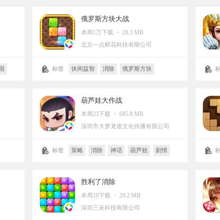
俄罗斯方块大战
本周1万下载 ・ 28.3 MB
司
北京一点鲜花科技有限公司
国
标签
休闲益智
消除
俄罗斯方块
战争
葫芦娃大作战
本周23下载 ・ 685.8 MB
深圳市大梦龙途文化传播有限公司
标签
策略
消除
神话
葫芦娃
剧情
卡通
大梦龙途
休闲益智
塔防
动漫改编
Q版
合成
胜利了消除
本周10下载 ・ 29.2 MB
深圳三未科技有限公司