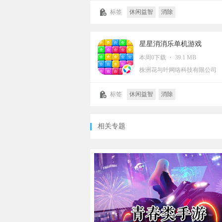
标签
休闲益智
消除
星星消消乐单机游戏
本周0下载 ・ 39.1 MB
株洲花与叶网络科技有限公司
标签
休闲益智
消除
相关专题