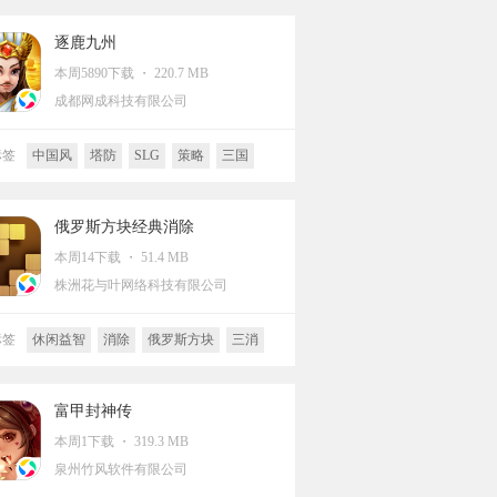
逐鹿九州
本周5890下载 ・ 220.7 MB
成都网成科技有限公司
标签
中国风
塔防
SLG
策略
三国
Q版
俄罗斯方块经典消除
本周14下载 ・ 51.4 MB
株洲花与叶网络科技有限公司
标签
休闲益智
消除
俄罗斯方块
三消
富甲封神传
本周1下载 ・ 319.3 MB
泉州竹风软件有限公司