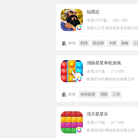
仙国志
本周1万下载 ・ 368.1 MB
成都九方互动信息技术有限公
标签
剧情
回合制
卡牌
策略
三
云步互娱
Q版
像素风
卡通
战争
消除星星单机游戏
本周24下载 ・ 27.6 MB
株洲花与叶网络科技有限公司
标签
休闲益智
消除
三消
消灭星星乐
本周12下载 ・ 25.7 MB
株洲花与叶网络科技有限公司