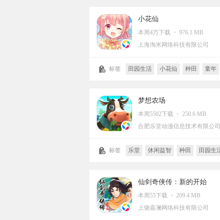
小花仙
本周4万下载 ・ 976.1 MB
上海淘米网络科技有限公司
标签
田园生活
小花仙
种田
童年
生活模拟
家庭养成
店铺经营
换装
养成
模拟
策略
休闲益智
卡通
二
梦想农场
动漫
端游移植
女性向
本周5502下载 ・ 250.6 MB
合肥乐堂动漫信息技术有限公
标签
乐堂
休闲益智
种田
田园生
卡通
店铺经营
仙剑奇侠传：新的开始
本周55下载 ・ 209.4 MB
上饶嘉澜网络科技有限公司