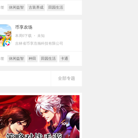
标签
休闲益智
古装养成
田园生活
种田
收集
挂机
养成
角色扮演
中国风
治愈
古风
仙侠/武侠
币享农场
本周0下载 ・ 未知
吉林省币享浩瀚科技有限公司
标签
休闲益智
种田
田园生活
卡通
经营
全部专题