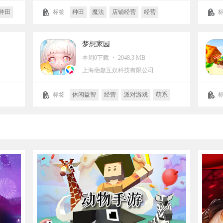
种田
标签
种田
魔法
店铺经营
经营
休闲益智
冒险
卡通
剧情
武侠
梦想家园
本周0下载 ・ 2048.3 MB
上海葩趣互娱科技有限公司
标签
休闲益智
经营
派对游戏
萌系
模拟
Q版
DIY
治愈
种田
建造
店铺
建造模拟