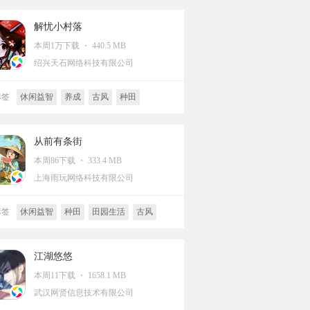
女性向
解忧小村落
本周1万下载 ・ 440.5 MB
绍兴天石网络科技有限公司
标签
休闲益智
养成
古风
种田
风
放置
生活模拟
城市经营
从前有条街
本周86下载 ・ 333.4 MB
上海雨玩网络科技有限公司
标签
休闲益智
种田
田园生活
古风
经营
江湖悠悠
本周11下载 ・ 1658.1 MB
武汉网贤信息技术有限公司