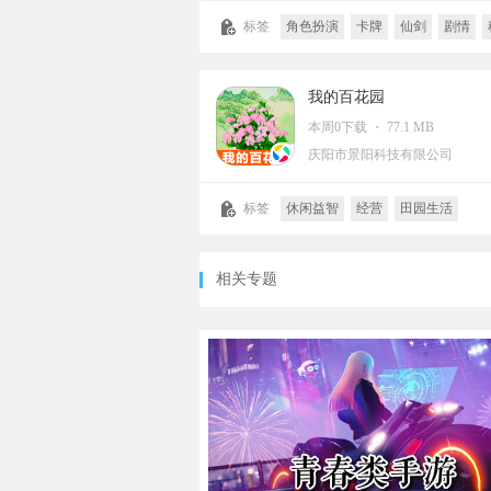
标签
角色扮演
卡牌
仙剑
剧情
古装养成
店铺经营
挂机
我的百花园
本周0下载 ・ 77.1 MB
庆阳市景阳科技有限公司
标签
休闲益智
经营
田园生活
积分网赚
卡通
模拟
养成
种田
相关专题