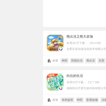
熊出没之熊大农场
本周301万下载 ・ 149.4 MB
合肥乐堂动漫信息技术有限公
标签
种田
田园生活
熊出没
乐堂
生活模拟
店铺经营
经营
养成
模拟
休闲益智
卡通
儿童游戏
经营模拟
向往的生活
本周10万下载 ・ 232.7 MB
湖南快乐芒果互娱科技有限公
标签
休闲益智
种田
影视改编
治
生活模拟
田园生活
店铺经营