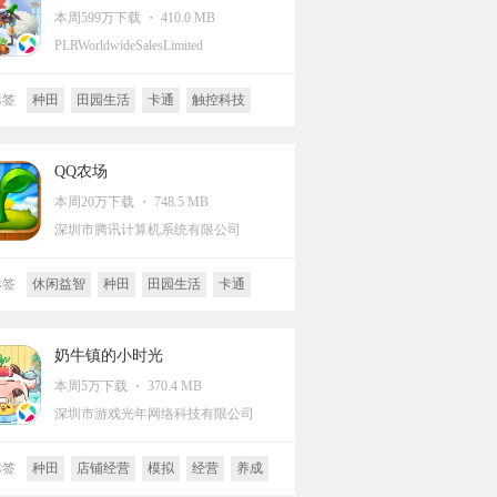
本周599万下载 ・ 410.0 MB
PLRWorldwideSalesLimited
标签
种田
田园生活
卡通
触控科技
模拟
城市经营
经营
模拟
休闲益智
养成
经营策略
QQ农场
本周20万下载 ・ 748.5 MB
深圳市腾讯计算机系统有限公司
标签
休闲益智
种田
田园生活
卡通
店铺经营
奶牛镇的小时光
本周5万下载 ・ 370.4 MB
深圳市游戏光年网络科技有限公司
标签
种田
店铺经营
模拟
经营
养成
休闲益智
单机
探险
像素风
萌系