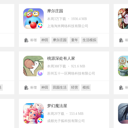
卡通
摩尔庄园
本周3万下载 ・ 1936.4 MB
上海淘米网络科技有限公司
标签
种田
摩尔庄园
童年
生活模拟
经营
卡牌
模拟
休闲益智
雷霆
卡通
萌系
中国
次元
桃源深处有人家
本周388下载 ・ 921.6 MB
司
苏州五十一区网络科技有限公司
活
标签
种田
田园生活
经营
模拟
休闲益智
腾讯
中国风
治愈
店铺
梦幻魔法屋
本周29下载 ・ 553.4 MB
成都光子狐科技有限公司