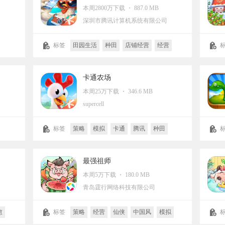
本周2800万下载 ・ 887.0 MB
深圳市腾讯计算机系统有限公司
标签
田园生活
种田
店铺经营
经营
模拟
休闲益智
腾讯
卡通
养成
生活
经营模拟
模拟
卡通农场
本周25万下载 ・ 346.6 MB
司
supercell
标签
策略
模拟
卡通
腾讯
种田
supercell
店铺经营
腾讯
动漫
最强祖师
本周5万下载 ・ 180.0 MB
司
青岛霆行网络科技有限公司
愈
标签
策略
经营
仙侠
中国风
模拟
水墨
回合制
养成
种田
机构经营
收集