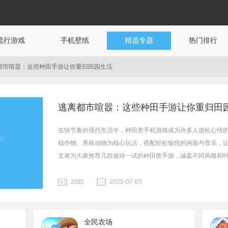
流行游戏
手机壁纸
精选专题
热门排行
都市喧嚣：这些种田手游让你重归田园生活
逃离都市喧嚣：这些种田手游让你重归田
在快节奏的现代生活中，种田类手机游戏成为许多人放松心情
植作物、养殖动物为核心玩法，搭配轻松愉悦的画面与音乐，
文将为大家推荐几款值得一试的种田类手游，涵盖不同风格和
20款
2025-07-05
全民农场