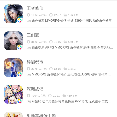
王者修仙
16万+人在玩
12-27
196.1 M
tag
角色扮演
MMORPG
仙侠
卡通
4399
中国风
动作角色扮演
三剑豪
34万+人在玩
01-15
560.8 M
tag
自由交易
ARPG
MMORPG
角色扮演
武侠
冒险
创梦天地
中国
异能都市
20万+人在玩
12-16
1.24G
tag
MMORPG
角色扮演
科幻
三七
热血
ARPG
机甲
动作角色扮演
深渊战记
700+人在玩
01-21
459.4 M
tag
可预约
动作角色扮演
角色扮演
PvP
枪战
无双割草
二次元
动
射雕英雄传手游