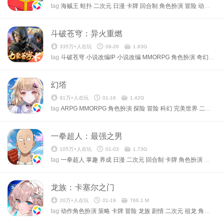
tag
海贼王
蛙扑
二次元
日漫
卡牌
回合制
角色扮演
冒险
动漫改编
斗破苍穹：异火重燃
335万+人在玩
09-26
1.83G
tag
斗破苍穹
小说改编IP
小说改编
MMORPG
角色扮演
奇幻
动漫
幻塔
91万+人在玩
01-16
1.42G
tag
ARPG
MMORPG
角色扮演
探险
冒险
科幻
完美世界
二次元
一拳超人：最强之男
105万+人在玩
01-03
1.73G
tag
一拳超人
掌趣
养成
日漫
二次元
回合制
卡牌
角色扮演
奇幻
龙族：卡塞尔之门
20万+人在玩
01-19
766.1 M
tag
动作角色扮演
策略
卡牌
冒险
龙族
剧情
二次元
祖龙
角色扮演