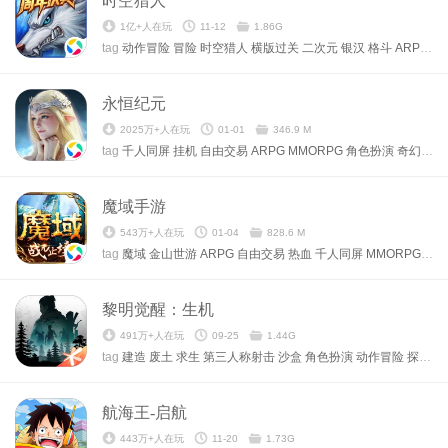
时空猎人
1亿+人在玩
11-12
1.86G
tag
动作冒险
冒险
时空猎人
横版过关
二次元
银汉
格斗
ARPG
角
永恒纪元
2025万+人在玩
01-01
346.9 M
tag
千人同屏
挂机
自由交易
ARPG
MMORPG
角色扮演
奇幻
三七
魔域手游
543万+人在玩
01-04
828.6 M
tag
魔域
金山世游
ARPG
自由交易
热血
千人同屏
MMORPG
角色
黎明觉醒：生机
491万+人在玩
09-25
1.44G
tag
建造
废土
求生
第三人称射击
沙盒
角色扮演
动作冒险
探险
末
航海王-启航
443万+人在玩
11-20
1.73G