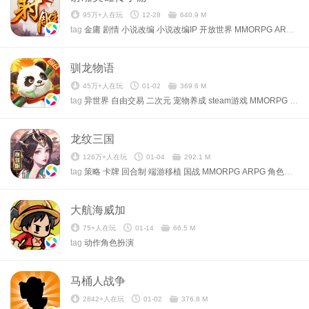
95万+人在玩
12-28
640.9 M
tag
金庸
剧情
小说改编
小说改编IP
开放世界
MMORPG
ARPG
角
驯龙物语
45万+人在玩
01-02
369.6 M
tag
异世界
自由交易
二次元
宠物养成
steam游戏
MMORPG
回合
龙纹三国
126万+人在玩
01-04
292.1 M
tag
策略
卡牌
回合制
端游移植
国战
MMORPG
ARPG
角色扮演
大航海威加
75+人在玩
01-14
66.5 M
tag
动作角色扮演
马桶人战争
2842+人在玩
01-02
376.8 M