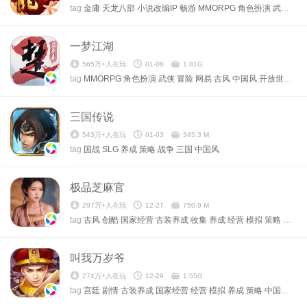
tag
金庸
天龙八部
小说改编IP
畅游
MMORPG
角色扮演
武侠
腾
一梦江湖
565万+人在玩
01-08
1.81G
tag
MMORPG
角色扮演
武侠
冒险
网易
古风
中国风
开放世界
捏
三国传说
543万+人在玩
01-03
345.3 M
tag
国战
SLG
养成
策略
战争
三国
中国风
极品芝麻官
297万+人在玩
12-27
750.9 M
tag
古风
创酷
国家经营
古装养成
收集
养成
经营
模拟
策略
架空
叫我万岁爷
274万+人在玩
12-29
1.55G
tag
宫廷
剧情
古装养成
国家经营
经营
模拟
养成
策略
中国风
古