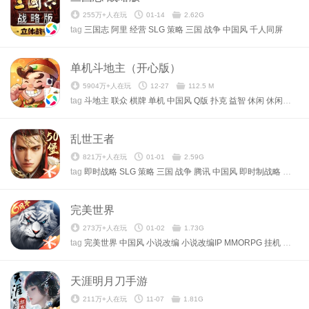
255万+人在玩
01-14
2.62G
tag
三国志
阿里
经营
SLG
策略
三国
战争
中国风
千人同屏
单机斗地主（开心版）
5904万+人在玩
12-27
112.5 M
tag
斗地主
联众
棋牌
单机
中国风
Q版
扑克
益智
休闲
休闲时间
乱世王者
821万+人在玩
01-01
2.59G
tag
即时战略
SLG
策略
三国
战争
腾讯
中国风
即时制战略
军事战
完美世界
273万+人在玩
01-02
1.73G
tag
完美世界
中国风
小说改编
小说改编IP
MMORPG
挂机
角色扮
天涯明月刀手游
211万+人在玩
11-07
1.81G