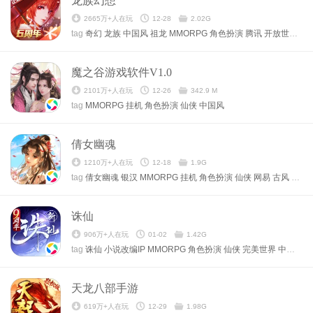
龙族幻想
2665万+人在玩
12-28
2.02G
tag
奇幻
龙族
中国风
祖龙
MMORPG
角色扮演
腾讯
开放世界
捏
魔之谷游戏软件V1.0
2101万+人在玩
12-26
342.9 M
tag
MMORPG
挂机
角色扮演
仙侠
中国风
倩女幽魂
1210万+人在玩
12-18
1.9G
tag
倩女幽魂
银汉
MMORPG
挂机
角色扮演
仙侠
网易
古风
中国
诛仙
906万+人在玩
01-02
1.42G
tag
诛仙
小说改编IP
MMORPG
角色扮演
仙侠
完美世界
中国风
天龙八部手游
619万+人在玩
12-29
1.98G