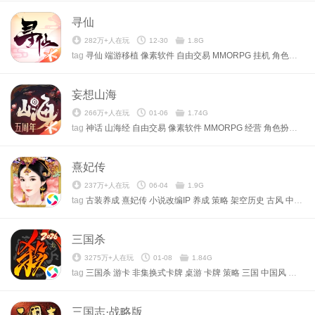
寻仙
282万+人在玩
12-30
1.8G
tag
寻仙
端游移植
像素软件
自由交易
MMORPG
挂机
角色扮演
妄想山海
266万+人在玩
01-06
1.74G
tag
神话
山海经
自由交易
像素软件
MMORPG
经营
角色扮演
腾
熹妃传
237万+人在玩
06-04
1.9G
tag
古装养成
熹妃传
小说改编IP
养成
策略
架空历史
古风
中国风
三国杀
3275万+人在玩
01-08
1.84G
tag
三国杀
游卡
非集换式卡牌
桌游
卡牌
策略
三国
中国风
网游
三国志·战略版