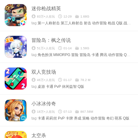
迷你枪战精英
83万+人在玩
12-29
1.68G
tag
第一人称射击
第三人称射击
射击
动作冒险
枪战
Q版
战术竞技
冒险岛：枫之传说
51万+人在玩
01-14
1.58G
tag
角色扮演
MMORPG
冒险
冒险岛
卡通
腾讯
动作冒险
Q版
Nex
双人竞技场
46万+人在玩
01-17
78.2 M
tag
桌游
卡通
PvP
休闲益智
Q版
小冰冰传奇
18万+人在玩
07-13
867.58M
tag
卡通
莉莉丝
PvP
卡牌
养成
策略
动作冒险
奇幻
萌系
Q版
太空杀