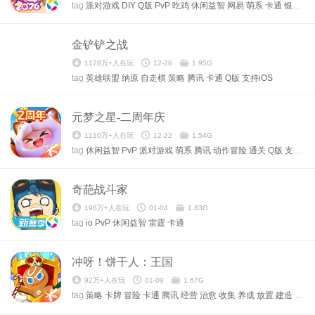
tag
派对游戏
DIY
Q版
PvP
吃鸡
休闲益智
网易
萌系
卡通
银汉
其
金铲铲之战
1178万+人在玩
12-26
1.95G
tag
英雄联盟
纳原
自走棋
策略
腾讯
卡通
Q版
支持iOS
元梦之星-二周年庆
1110万+人在玩
12-22
1.54G
tag
休闲益智
PvP
派对游戏
萌系
腾讯
动作冒险
通关
Q版
支持iOS
奇葩战斗家
196万+人在玩
01-04
1.83G
tag
io
PvP
休闲益智
雷霆
卡通
冲呀！饼干人：王国
92万+人在玩
01-09
1.67G
tag
策略
卡牌
冒险
卡通
腾讯
经营
治愈
收集
养成
放置
建造
角色