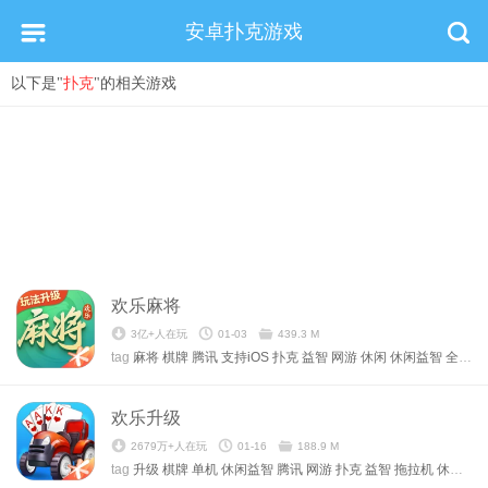
安卓扑克游戏
以下是"
扑克
"的相关游戏
欢乐麻将
3亿+人在玩
01-03
439.3 M
tag
麻将
棋牌
腾讯
支持iOS
扑克
益智
网游
休闲
休闲益智
全部游戏
欢乐升级
2679万+人在玩
01-16
188.9 M
tag
升级
棋牌
单机
休闲益智
腾讯
网游
扑克
益智
拖拉机
休闲
全