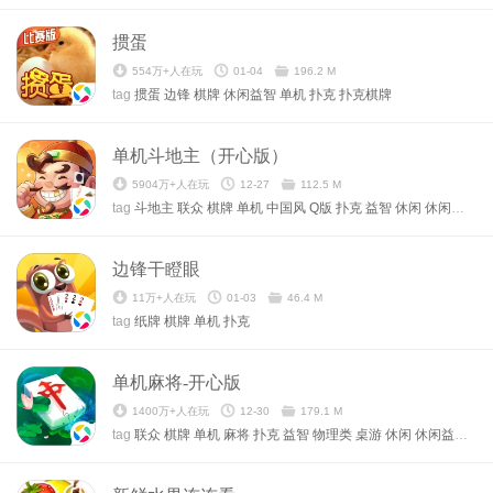
掼蛋
554万+人在玩
01-04
196.2 M
tag
掼蛋
边锋
棋牌
休闲益智
单机
扑克
扑克棋牌
单机斗地主（开心版）
5904万+人在玩
12-27
112.5 M
tag
斗地主
联众
棋牌
单机
中国风
Q版
扑克
益智
休闲
休闲时间
边锋干瞪眼
11万+人在玩
01-03
46.4 M
tag
纸牌
棋牌
单机
扑克
单机麻将-开心版
1400万+人在玩
12-30
179.1 M
tag
联众
棋牌
单机
麻将
扑克
益智
物理类
桌游
休闲
休闲益智
全