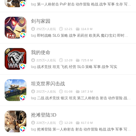
tag
第一人称射击
PvP
射击
动作冒险
枪战
战争
军事
生存
写实
单
剑与家园
252万+人在玩
12-21
114.0 M
tag
即时战略
SLG
策略
战争
莉莉丝
欧美风
魔幻/玄幻
即时制战略
我的使命
225万+人在玩
12-28
725.6 M
tag
战术竞技
坦克
飞机
经营
SLG
策略
军事
战争
写实
坦克世界闪击战
202万+人在玩
01-08
187.3 M
tag
二战
战术竞技
银汉
坦克
第三人称射击
射击
动作冒险
战争
军
抢滩登陆3D
228万+人在玩
12-28
617.0 M
tag
抢滩登陆
第一人称射击
射击
动作冒险
枪战
战争
军事
写实
端