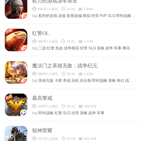
权力的游戏凛冬将至
530万+人在玩
11-22
1.92G
tag
权利的游戏
游族
影视改编
模拟
经营
PvP
SLG
即时战略
策略
红警OL
380万+人在玩
01-01
1.74G
tag
二战
红警
热血
战争模拟
经营
SLG
策略
战争
军事
腾讯
支持i
魔法门之英雄无敌：战争纪元
366万+人在玩
12-24
2.13G
tag
英雄无敌
卡牌
养成
挂机
回合制
即时战略
策略
奇幻
战争
腾
最高警戒
349万+人在玩
01-12
234.6 M
tag
即时战略
红警
SLG
经营
策略
战争
军事
狙神荣耀
327万+人在玩
01-03
441.3 M