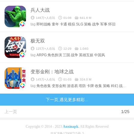
兵人大战
146万+人在玩
01-08
641.6 M
tag
即时战略
童年
卡通
模拟
SLG
策略
战争
军事
怀旧
极无双
125万+人在玩
12-29
1.04G
tag
ARPG
角色扮演
三国
战争
英雄互娱
中国风
变形金刚：地球之战
145万+人在玩
01-03
324.0 M
tag
角色收集
变形金刚
游道易
塔防
卡牌
收集
策略
科幻
战争
卡
下一页,遇见更多精彩...
上一页
1/25
Copyright © 2014 - 2023
Anxinapk.
All Rights Reserved
吉ICP备17008715号-5