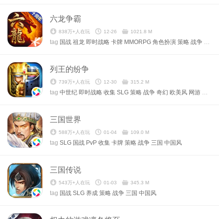
六龙争霸
838万+人在玩
12-26
1021.8 M
tag
国战
祖龙
即时战略
卡牌
MMORPG
角色扮演
策略
战争
三国
列王的纷争
739万+人在玩
12-30
315.2 M
tag
中世纪
即时战略
收集
SLG
策略
战争
奇幻
欧美风
网游
塔防
三国世界
588万+人在玩
01-04
109.0 M
tag
SLG
国战
PvP
收集
卡牌
策略
战争
三国
中国风
三国传说
543万+人在玩
01-03
345.3 M
tag
国战
SLG
养成
策略
战争
三国
中国风