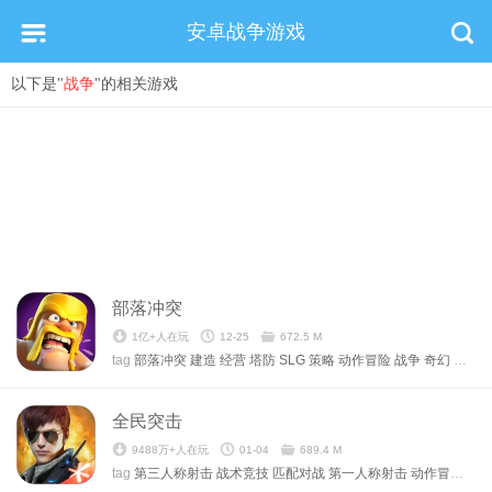
安卓战争游戏
以下是"
战争
"的相关游戏
部落冲突
1亿+人在玩
12-25
672.5 M
tag
部落冲突
建造
经营
塔防
SLG
策略
动作冒险
战争
奇幻
军事
全民突击
9488万+人在玩
01-04
689.4 M
tag
第三人称射击
战术竞技
匹配对战
第一人称射击
动作冒险
枪