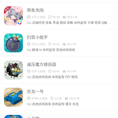
萌鱼泡泡
1万+人在玩
01-16
815.3 M
tag
店铺经营
收集
养成
模拟
策略
休闲益智
卡通
萌系
Q版
治愈
扫雷小能手
2万+人在玩
01-01
33.2 M
tag
解谜
io
休闲益智
其他休闲游戏
减压魔方模拟器
2万+人在玩
01-01
55.3 M
tag
其他休闲游戏
休闲益智
DIY
模拟
坦克一号
6702+人在玩
12-16
101.3 M
tag
其他休闲游戏
休闲益智
通关
坦克