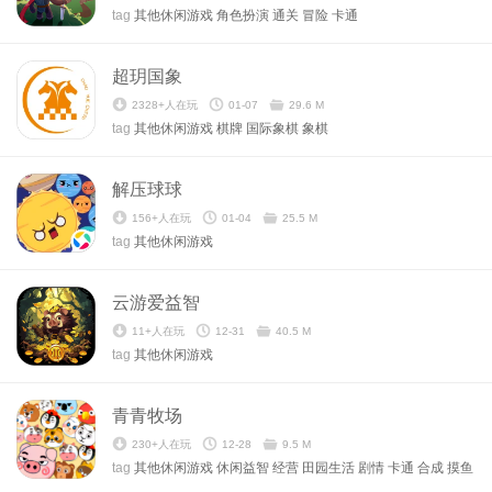
tag
其他休闲游戏
角色扮演
通关
冒险
卡通
超玥国象
2328+人在玩
01-07
29.6 M
tag
其他休闲游戏
棋牌
国际象棋
象棋
解压球球
156+人在玩
01-04
25.5 M
tag
其他休闲游戏
云游爱益智
11+人在玩
12-31
40.5 M
tag
其他休闲游戏
青青牧场
230+人在玩
12-28
9.5 M
tag
其他休闲游戏
休闲益智
经营
田园生活
剧情
卡通
合成
摸鱼