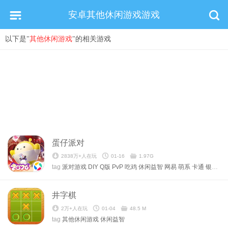
安卓其他休闲游戏游戏
以下是"
其他休闲游戏
"的相关游戏
蛋仔派对
2838万+人在玩
01-16
1.97G
tag
派对游戏
DIY
Q版
PvP
吃鸡
休闲益智
网易
萌系
卡通
银汉
其
井字棋
2万+人在玩
01-04
48.5 M
tag
其他休闲游戏
休闲益智