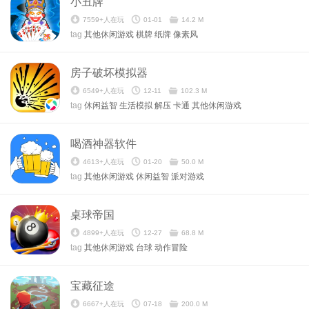
小丑牌
7559+人在玩
01-01
14.2 M
tag
其他休闲游戏
棋牌
纸牌
像素风
房子破坏模拟器
6549+人在玩
12-11
102.3 M
tag
休闲益智
生活模拟
解压
卡通
其他休闲游戏
喝酒神器软件
4613+人在玩
01-20
50.0 M
tag
其他休闲游戏
休闲益智
派对游戏
桌球帝国
4899+人在玩
12-27
68.8 M
tag
其他休闲游戏
台球
动作冒险
宝藏征途
6667+人在玩
07-18
200.0 M