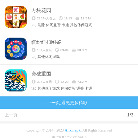
方块花园
2264+人在玩
11-15
12.5 M
tag
消除
休闲益智
卡通
其他休闲游戏
缤纷纽扣图鉴
13+人在玩
09-04
38.3 M
tag
其他休闲游戏
突破重围
33+人在玩
12-20
73.2 M
tag
其他休闲游戏
休闲益智
通关
卡通
下一页,遇见更多精彩...
上一页
1/3
Copyright © 2014 - 2023
Anxinapk.
All Rights Reserved
吉ICP备17008715号-5