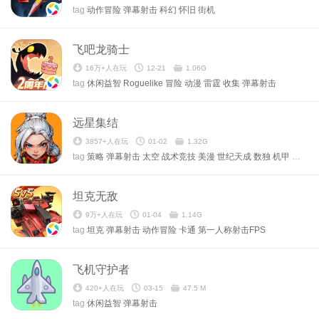
tag
动作冒险
弹幕射击
科幻
怀旧
街机
飞吧龙骑士
16万+人在玩
12-21
1.06G
tag
休闲益智
Roguelike
冒险
动漫
雷霆
收集
弹幕射击
远星集结
3857+人在玩
01-02
1.32G
tag
策略
弹幕射击
太空
战术竞技
美漫
世纪天成
数独
机甲
剧情
坦克无敌
9万+人在玩
01-04
1.14G
tag
坦克
弹幕射击
动作冒险
卡通
第一人称射击FPS
飞机守护者
420+人在玩
03-15
47.5 M
tag
休闲益智
弹幕射击