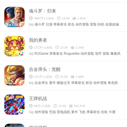
魂斗罗：归来
1967万+人在玩
12-29
1.91G
tag
魂斗罗
日漫
弹幕射击
射击
动作冒险
冒险
街机
动漫改编
腾讯
我的勇者
172万+人在玩
12-26
1.34G
tag
R2Game
弹幕射击
Roguelike
动作冒险
地牢
冒险
像素风
合金弹头：觉醒
131万+人在玩
01-04
1.89G
tag
合金弹头
童年
横版过关
弹幕射击
射击
动作冒险
角色扮演
街
王牌机战
49万+人在玩
12-30
141.8 M
tag
动作冒险
空战
雷电战机
童年
飞机
弹幕射击
街机
卡通