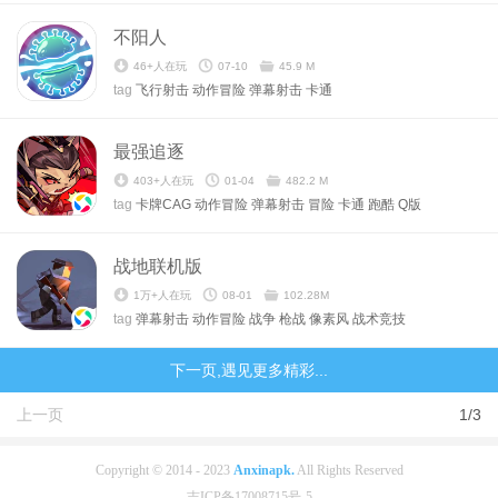
不阳人
46+人在玩
07-10
45.9 M
tag
飞行射击
动作冒险
弹幕射击
卡通
最强追逐
403+人在玩
01-04
482.2 M
tag
卡牌CAG
动作冒险
弹幕射击
冒险
卡通
跑酷
Q版
战地联机版
1万+人在玩
08-01
102.28M
tag
弹幕射击
动作冒险
战争
枪战
像素风
战术竞技
下一页,遇见更多精彩...
上一页
1/3
Copyright © 2014 - 2023
Anxinapk.
All Rights Reserved
吉ICP备17008715号-5