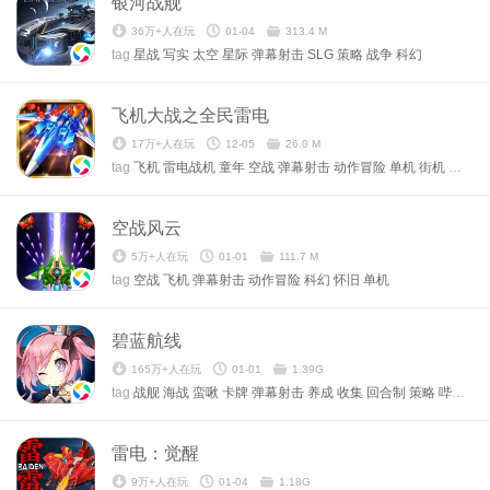
银河战舰
36万+人在玩
01-04
313.4 M
tag
星战
写实
太空
星际
弹幕射击
SLG
策略
战争
科幻
飞机大战之全民雷电
17万+人在玩
12-05
26.0 M
tag
飞机
雷电战机
童年
空战
弹幕射击
动作冒险
单机
街机
飞行射
空战风云
5万+人在玩
01-01
111.7 M
tag
空战
飞机
弹幕射击
动作冒险
科幻
怀旧
单机
碧蓝航线
165万+人在玩
01-01
1.39G
tag
战舰
海战
蛮啾
卡牌
弹幕射击
养成
收集
回合制
策略
哔哩哔哩
雷电：觉醒
9万+人在玩
01-04
1.18G