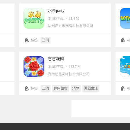
水果party
本周0下载 ・ 31.4 M
达州启方禾网络科技有限公司
标签
三消
悠悠花园
本周0下载 ・ 113.7 M
海南动昆网络技术有限公司
标签
三消
休闲益智
消除
田园生活
摸鱼
卡通
经营
Q版