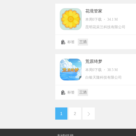
花境管家
本周0下载 ・ 34.1 M
昆明花采兰科技有限公司
标签
三消
荒原绮梦
本周0下载 ・ 38.5 M
白银天隆科技有限公司
标签
三消
1
2