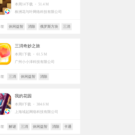
本周14下载 ・ 51.4 M
株洲花与叶网络科技有限公司
标签
休闲益智
消除
俄罗斯方块
三消
三消奇妙之旅
本周1下载 ・ 61.5 M
广州小小泽科技有限公司
标签
三消
休闲益智
消除
我的花园
本周0下载 ・ 384.6 M
上海域起网络科技有限公司
标签
解谜
三消
休闲益智
消除
卡通
约