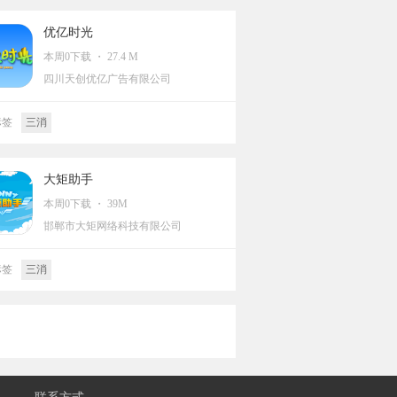
优亿时光
本周0下载 ・ 27.4 M
四川天创优亿广告有限公司
标签
三消
大矩助手
本周0下载 ・ 39M
邯郸市大矩网络科技有限公司
标签
三消