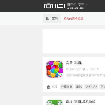
三消
相关的安卓游戏
宾果消消消
本周6916万下载 ・ 630.6 M
北京柠檬微趣科技股份有限公
标签
柠檬微趣
消除
休闲益智
单
连线
消除类
三消
麻将消消消单机游戏