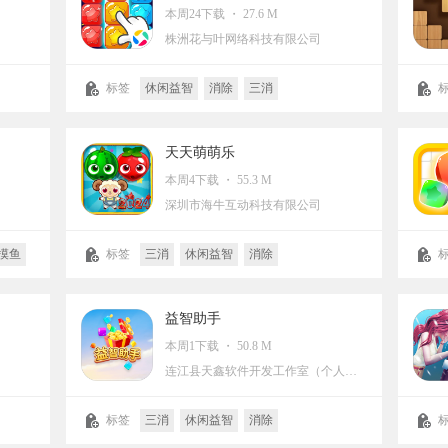
本周24下载 ・ 27.6 M
株洲花与叶网络科技有限公司
标签
休闲益智
消除
三消
天天萌萌乐
本周4下载 ・ 55.3 M
深圳市海牛互动科技有限公司
摸鱼
标签
三消
休闲益智
消除
益智助手
本周1下载 ・ 50.8 M
连江县天鑫软件开发工作室（个人独资）
标签
三消
休闲益智
消除
可预