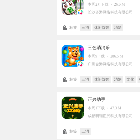
本周2万下载 ・ 26.6 M
长沙齐游网络科技有限公司
标签
三消
休闲益智
消除
三色消消乐
本周9下载 ・ 286.5 M
广州合游网络科技有限公司
标签
三消
休闲益智
消除
文化
写实
正兴助手
本周1下载 ・ 47.3 M
成都明瑞正兴科技有限公司
标签
三消