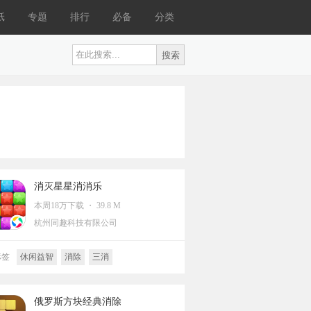
纸
专题
排行
必备
分类
消灭星星消消乐
本周18万下载 ・ 39.8 M
杭州同趣科技有限公司
标签
休闲益智
消除
三消
俄罗斯方块经典消除