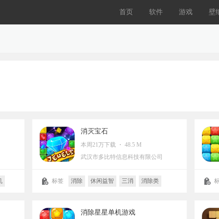
首页
软件
游戏
壁
消灭宝石
本周21万下载 ・ 48.5 M
司
武汉市多比特信息科技有限公司
机
标签
消除
休闲益智
三消
消除类
消除星星单机游戏