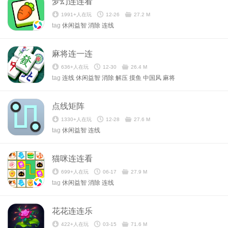
梦幻连连看
1991+人在玩
12-26
27.2 M
tag
休闲益智
消除
连线
麻将连一连
636+人在玩
12-30
26.4 M
tag
连线
休闲益智
消除
解压
摸鱼
中国风
麻将
点线矩阵
1330+人在玩
12-28
27.6 M
tag
休闲益智
连线
猫咪连连看
699+人在玩
06-17
27.9 M
tag
休闲益智
消除
连线
花花连连乐
422+人在玩
03-15
71.6 M