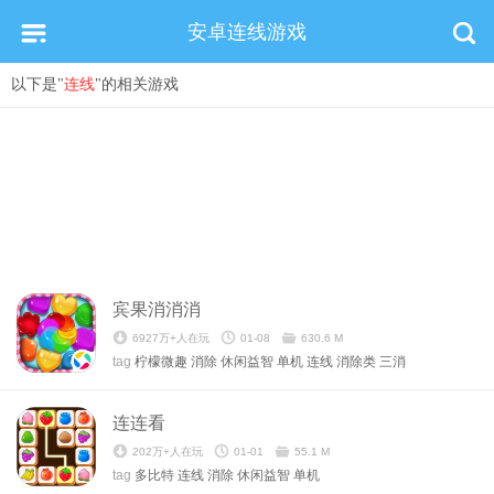
安卓连线游戏
以下是"
连线
"的相关游戏
宾果消消消
6927万+人在玩
01-08
630.6 M
tag
柠檬微趣
消除
休闲益智
单机
连线
消除类
三消
连连看
202万+人在玩
01-01
55.1 M
tag
多比特
连线
消除
休闲益智
单机