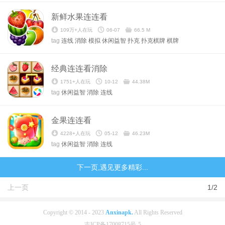
新鲜水果连连看
109万+人在玩
06-07
66.5 M
tag
连线
消除
模拟
休闲益智
扑克
扑克棋牌
棋牌
经典连连看消除
1751+人在玩
10-12
44.38M
tag
休闲益智
消除
连线
金果连连看
4228+人在玩
05-12
46.23M
tag
休闲益智
消除
连线
下一页,遇见更多精彩...
上一页
1/2
Copyright © 2014 - 2023
Anxinapk.
All Rights Reserved
吉ICP备17008715号-5