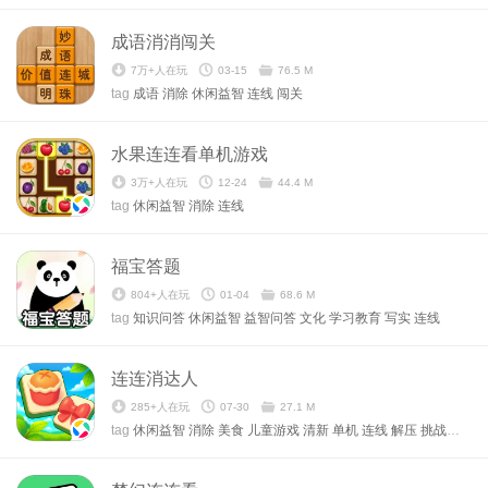
成语消消闯关
7万+人在玩
03-15
76.5 M
tag
成语
消除
休闲益智
连线
闯关
水果连连看单机游戏
3万+人在玩
12-24
44.4 M
tag
休闲益智
消除
连线
福宝答题
804+人在玩
01-04
68.6 M
tag
知识问答
休闲益智
益智问答
文化
学习教育
写实
连线
连连消达人
285+人在玩
07-30
27.1 M
tag
休闲益智
消除
美食
儿童游戏
清新
单机
连线
解压
挑战破纪录