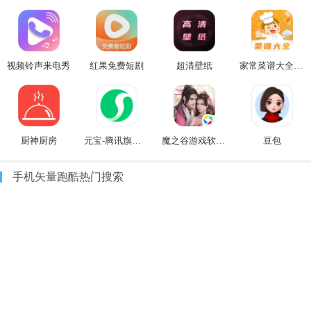
视频铃声来电秀
红果免费短剧
超清壁纸
家常菜谱大全软件
厨神厨房
元宝-腾讯旗下AI助手
魔之谷游戏软件V1.0
豆包
手机矢量跑酷热门搜索