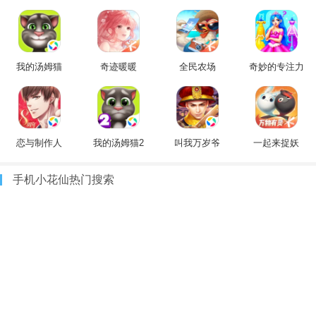
我的汤姆猫
奇迹暖暖
全民农场
奇妙的专注力
恋与制作人
我的汤姆猫2
叫我万岁爷
一起来捉妖
手机小花仙热门搜索