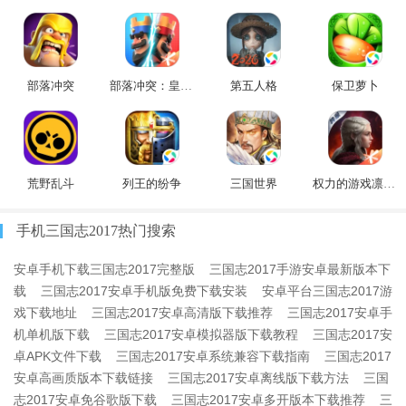
部落冲突
部落冲突：皇室战争
第五人格
保卫萝卜
荒野乱斗
列王的纷争
三国世界
权力的游戏凛冬将至
手机三国志2017热门搜索
安卓手机下载三国志2017完整版
三国志2017手游安卓最新版本下
载
三国志2017安卓手机版免费下载安装
安卓平台三国志2017游
戏下载地址
三国志2017安卓高清版下载推荐
三国志2017安卓手
机单机版下载
三国志2017安卓模拟器版下载教程
三国志2017安
卓APK文件下载
三国志2017安卓系统兼容下载指南
三国志2017
安卓高画质版本下载链接
三国志2017安卓离线版下载方法
三国
志2017安卓免谷歌版下载
三国志2017安卓多开版本下载推荐
三