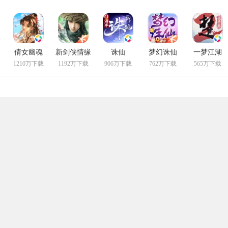
倩女幽魂
新剑侠情缘
诛仙
梦幻诛仙
一梦江湖
1210万下载
1192万下载
906万下载
762万下载
565万下载