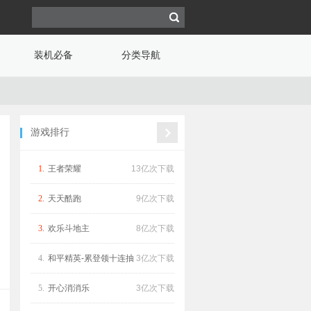
装机必备
分类导航
游戏排行
1.
王者荣耀
13亿次下载
2.
天天酷跑
9亿次下载
3.
欢乐斗地主
8亿次下载
4.
和平精英-累登领十连抽
3亿次下载
5.
开心消消乐
3亿次下载