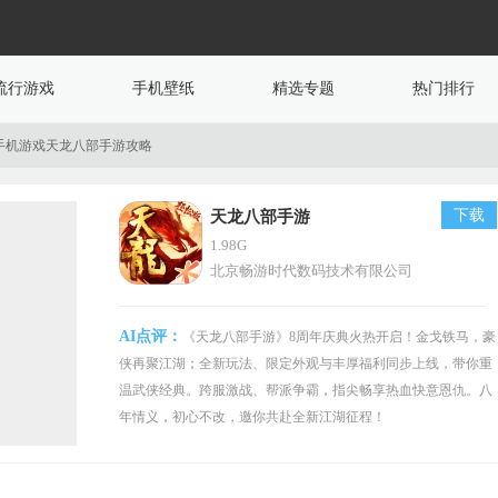
流行游戏
手机壁纸
精选专题
热门排行
手机游戏天龙八部手游攻略
下载
天龙八部手游
1.98G
北京畅游时代数码技术有限公司
AI点评：
《天龙八部手游》8周年庆典火热开启！金戈铁马，豪
侠再聚江湖；全新玩法、限定外观与丰厚福利同步上线，带你重
温武侠经典。跨服激战、帮派争霸，指尖畅享热血快意恩仇。八
年情义，初心不改，邀你共赴全新江湖征程！