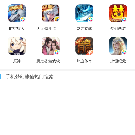
时空猎人
天天炫斗-经典重燃
龙之觉醒
梦幻西游
原神
魔之谷游戏软件V1.0
热血传奇
永恒纪元
手机梦幻诛仙热门搜索