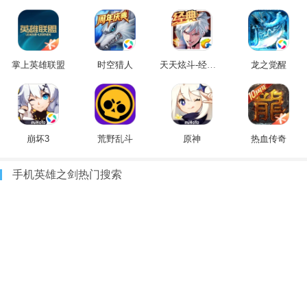
掌上英雄联盟
时空猎人
天天炫斗-经典重燃
龙之觉醒
崩坏3
荒野乱斗
原神
热血传奇
手机英雄之剑热门搜索