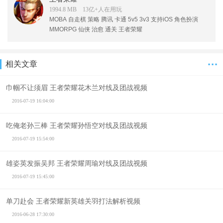
1994.8 MB 13亿+人在
用
玩
MOBA
自走棋
策略
腾讯
卡通
5v5
3v3
支持iOS
角色扮演
MMORPG
仙侠
治愈
通关
王者荣耀
···
相关文章
巾帼不让须眉 王者荣耀花木兰对线及团战视频
2016-07-19 16:04:00
吃俺老孙三棒 王者荣耀孙悟空对线及团战视频
2016-07-19 15:54:00
雄姿英发振吴邦 王者荣耀周瑜对线及团战视频
2016-07-19 15:45:00
单刀赴会 王者荣耀新英雄关羽打法解析视频
2016-06-28 17:30:00