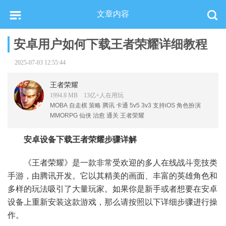
文章内容
安卓用户如何下载王者荣耀详细教程
2025-07-03 12:55:44
王者荣耀
1994.8 MB 13亿+人在
用
玩
MOBA
自走棋
策略
腾讯
卡通
5v5
3v3
支持iOS
角色扮演
MMORPG
仙侠
治愈
通关
王者荣耀
安卓设备下载王者荣耀步骤详解
《王者荣耀》是一款非常受欢迎的多人在线战斗竞技类
手游，由腾讯开发。它以其精美的画面、丰富的英雄角色和
多样的玩法吸引了大量玩家。如果你是新手或者想要在安卓
设备上重新安装这款游戏，那么请按照以下详细步骤进行操
作。