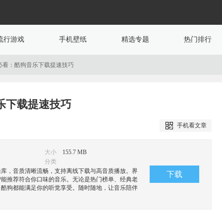
流行游戏
手机壁纸
精选专题
热门排行
必看：酷狗音乐下载提速技巧
乐下载提速技巧
手机看文章
大小
155.7 MB
分类
曲库，音质清晰流畅，支持离线下载与高音质播放。界
下载
智能推荐符合你口味的音乐。无论是热门榜单、经典老
，酷狗都能满足你的听觉享受。随时随地，让音乐陪伴