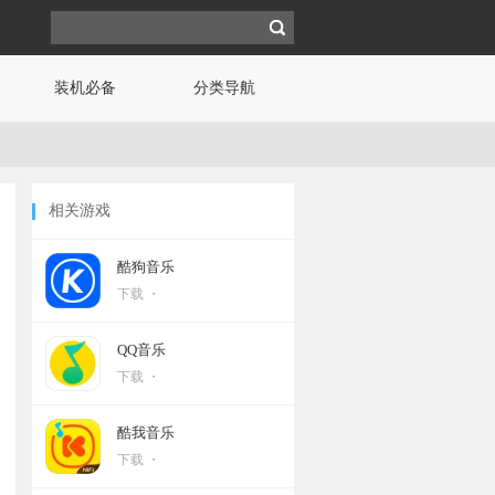
装机必备
分类导航
相关游戏
酷狗音乐
下载 ・
QQ音乐
下载 ・
酷我音乐
下载 ・