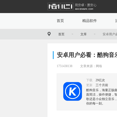
首页
精品软件
首页
>
文库
>
安卓用户
安卓用户必看：酷狗音
1751438138
文章来源：网络
下载
29亿次
更新
三个月前
酷狗音乐，海量正版
面简洁，操作便捷，
歌还是小众独立音乐
你的每一刻。