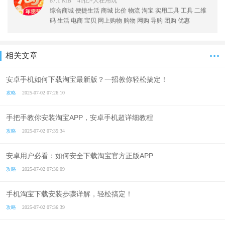
87.1 MB 41亿+人在
用
玩
综合商城
便捷生活
商城
比价
物流
淘宝
实用工具
工具
二维
码
生活
电商
宝贝
网上购物
购物
网购
导购
团购
优惠
···
相关文章
安卓手机如何下载淘宝最新版？一招教你轻松搞定！
攻略
2025-07-02 07:26:10
手把手教你安装淘宝APP，安卓手机超详细教程
攻略
2025-07-02 07:35:34
安卓用户必看：如何安全下载淘宝官方正版APP
攻略
2025-07-02 07:36:09
手机淘宝下载安装步骤详解，轻松搞定！
攻略
2025-07-02 07:36:39