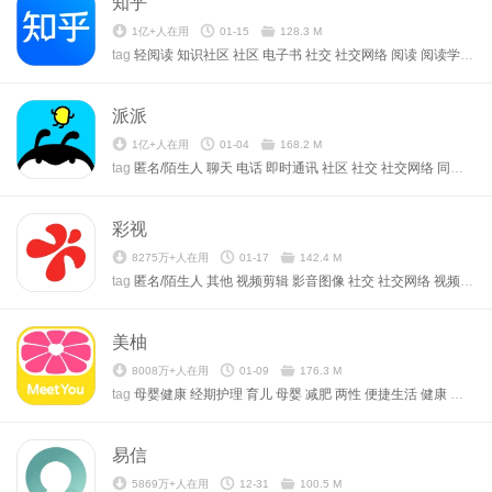
知乎
1亿+人在用
01-15
128.3 M
tag
轻阅读
知识社区
社区
电子书
社交
社交网络
阅读
阅读学习
交
派派
1亿+人在用
01-04
168.2 M
tag
匿名/陌生人
聊天
电话
即时通讯
社区
社交
社交网络
同城
通
彩视
8275万+人在用
01-17
142.4 M
tag
匿名/陌生人
其他
视频剪辑
影音图像
社交
社交网络
视频
交友
美柚
8008万+人在用
01-09
176.3 M
tag
母婴健康
经期护理
育儿
母婴
减肥
两性
便捷生活
健康
日历
易信
5869万+人在用
12-31
100.5 M