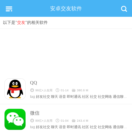
安卓交友软件
以下是"
交友
"的相关软件
QQ
96亿+人在用
01-14
380.6 M
tag
好友社交
聊天
语音
即时通讯
社区
社交
社交网络
通信聊天
通
微信
89亿+人在用
01-04
243.4 M
tag
好友社交
聊天
语音
即时通讯
社区
社交
社交网络
通信聊天
通