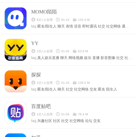
MOMO陌陌
6亿+人在用
01-14
132.4 M
tag
匿名/陌生人
聊天
表情
语音
即时通讯
社交
社交网络
通信聊天
YY
1亿+人在用
01-03
63.9 M
tag
真人娱乐直播
聊天
网络视频
娱乐
直播
影音图像
社交
社交网络
探探
1亿+人在用
01-16
139.0 M
tag
匿名/陌生人
聊天
社交
社交网络
交友
匿名
陌生人
百度贴吧
1亿+人在用
01-04
78.4 M
tag
兴趣社区
社区
社交
社交网络
论坛
交友