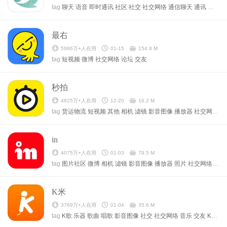
tag
聊天
语音
即时通讯
社区
社交
社交网络
通信聊天
通讯
交友
电
最右
5986万+人在用
01-15
154.8 M
tag
短视频
微博
社交网络
论坛
交友
秒拍
4825万+人在用
12-20
16.2 M
tag
货运物流
短视频
其他
相机
滤镜
影音图像
播放器
社交网络
视
in
4075万+人在用
01-03
79.5 M
tag
图片社区
微博
相机
滤镜
影音图像
播放器
照片
社交网络
视频
K米
3769万+人在用
01-04
35.6 M
tag
K歌
乐器
歌曲
唱歌
影音图像
社交
社交网络
音乐
交友
K歌唱歌