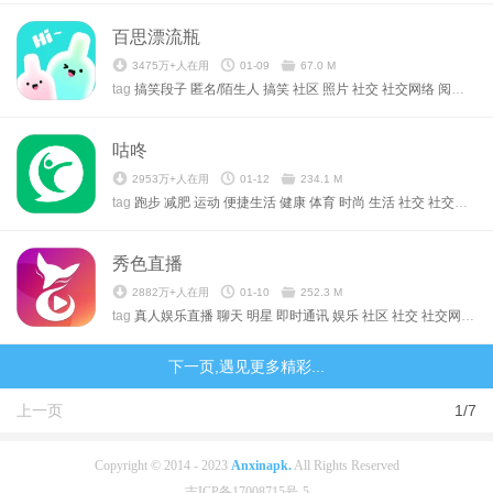
百思漂流瓶
3475万+人在用
01-09
67.0 M
tag
搞笑段子
匿名/陌生人
搞笑
社区
照片
社交
社交网络
阅读
阅
咕咚
2953万+人在用
01-12
234.1 M
tag
跑步
减肥
运动
便捷生活
健康
体育
时尚
生活
社交
社交网络
秀色直播
2882万+人在用
01-10
252.3 M
tag
真人娱乐直播
聊天
明星
即时通讯
娱乐
社区
社交
社交网络
通
下一页,遇见更多精彩...
上一页
1/7
Copyright © 2014 - 2023
Anxinapk.
All Rights Reserved
吉ICP备17008715号-5