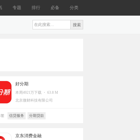
纸
专题
排行
必备
分类
好分期
本周4921万下载 ・ 63.8 M
北京微财科技有限公司
标签
信贷服务
分期贷款
京东消费金融