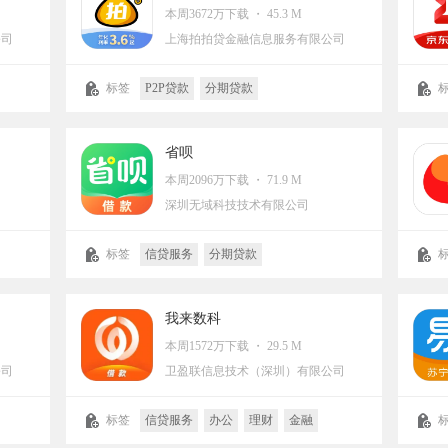
本周3672万下载 ・ 45.3 M
公司
上海拍拍贷金融信息服务有限公司
标签
P2P贷款
分期贷款
记账
省呗
本周2096万下载 ・ 71.9 M
深圳无域科技技术有限公司
标签
信贷服务
分期贷款
付款
我来数科
本周1572万下载 ・ 29.5 M
公司
卫盈联信息技术（深圳）有限公司
标签
信贷服务
办公
理财
金融
金融理财
办公软件
分期贷款
生活