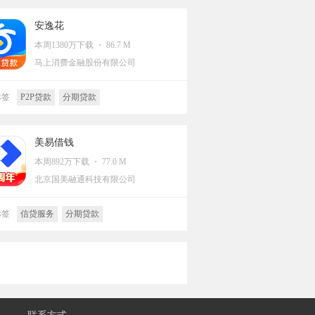
支付
分期贷款
安逸花
本周1380万下载 ・ 86.7 M
马上消费金融股份有限公司
标签
P2P贷款
分期贷款
美易借钱
本周892万下载 ・ 77.0 M
北京国美融通科技有限公司
标签
信贷服务
分期贷款