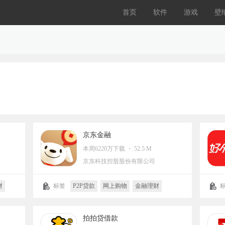
首页
软件
游戏
壁
京东金融
本周6220万下载 ・ 52.5 M
京东科技控股股份有限公司
财
标签
P2P贷款
网上购物
金融理财
分期贷款
拍拍贷借款