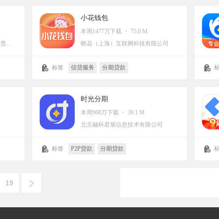
导购
小花钱包
本周1477万下载 ・ 75.0 M
深圳市赢众通金融信息服务有限责任公司
晓花（上海）互联网科技有限公司
标签
信贷服务
分期贷款
时光分期
本周968万下载 ・ 39.1 M
北京融科君展信息技术有限公司
标签
P2P贷款
分期贷款
19