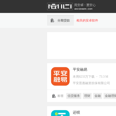
分期贷款
相关的安卓软件
平安融易
本周8233万下载 ・ 73.3 M
平安普惠融资担保有限公司
标签
信贷服务
理财
金融
金融理
银行
分期贷款
还呗