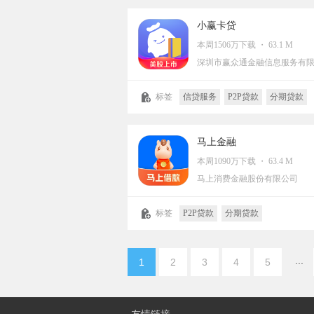
小赢卡贷
本周1506万下载 ・ 63.1 M
标签
信贷服务
P2P贷款
分期贷款
马上金融
本周1090万下载 ・ 63.4 M
马上消费金融股份有限公司
标签
P2P贷款
分期贷款
...
1
2
3
4
5