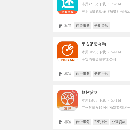
本周4210万下载 ・ 73.8 M
中禾信融资担保（福建）有限
标签
信贷服务
分期贷款
平安消费金融
本周3054万下载 ・ 59.4 M
平安消费金融有限公司
标签
信贷服务
分期贷款
榕树贷款
本周1580万下载 ・ 53.1 M
广州数融互联网小额贷款有限
标签
信贷服务
P2P贷款
分期贷款