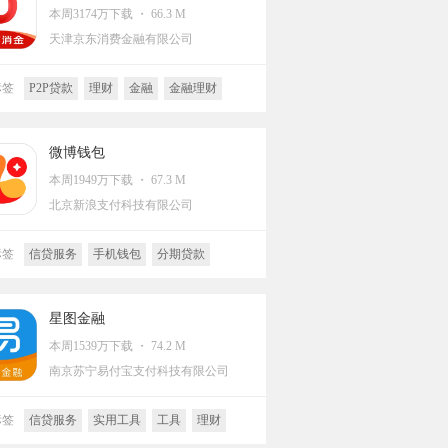
本周3174万下载 ・ 66.3 M
天津京东消费金融有限公司
标签
P2P贷款
理财
金融
金融理财
分期贷款
微博钱包
本周1949万下载 ・ 67.3 M
北京新浪支付科技有限公司
标签
信贷服务
手机钱包
分期贷款
收款
星图金融
本周1539万下载 ・ 74.2 M
南京苏宁易付宝支付科技有限公司
标签
信贷服务
实用工具
工具
理财
网上购物
金融
购物
金融理财