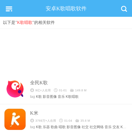
安卓K歌唱歌软件
以下是"
K歌唱歌
"的相关软件
全民K歌
9亿+人在用
01-01
149.8 M
tag
K歌
影音图像
音乐
K歌唱歌
K米
3769万+人在用
01-04
35.6 M
tag
K歌
乐器
歌曲
唱歌
影音图像
社交
社交网络
音乐
交友
K歌唱歌