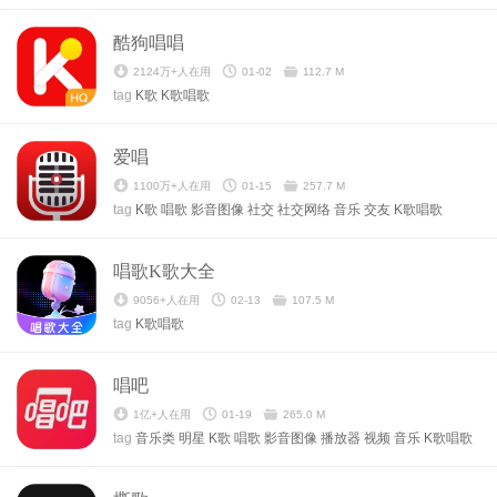
酷狗唱唱
2124万+人在用
01-02
112.7 M
tag
K歌
K歌唱歌
爱唱
1100万+人在用
01-15
257.7 M
tag
K歌
唱歌
影音图像
社交
社交网络
音乐
交友
K歌唱歌
唱歌K歌大全
9056+人在用
02-13
107.5 M
tag
K歌唱歌
唱吧
1亿+人在用
01-19
265.0 M
tag
音乐类
明星
K歌
唱歌
影音图像
播放器
视频
音乐
K歌唱歌