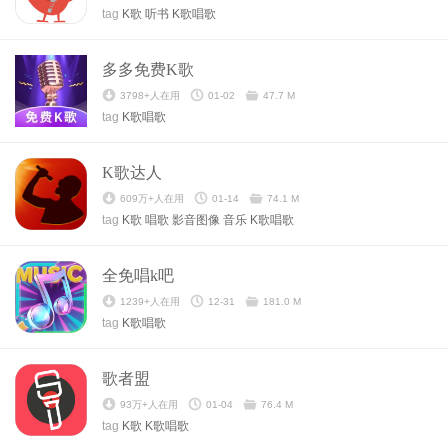
tag
K歌
听书
K歌唱歌
多多免费K歌
3798+人在用
01-02
47.7 M
tag
K歌唱歌
K歌达人
609万+人在用
01-14
74.1 M
tag
K歌
唱歌
影音图像
音乐
K歌唱歌
全免唱k吧
1239+人在用
12-31
181.0 M
tag
K歌唱歌
歌者盟
93万+人在用
01-04
76.4 M
tag
K歌
K歌唱歌