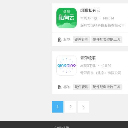
绿联私有云
本周36下载 ・ 149.8 M
深圳市绿联科技股份有限公司
标签
硬件管理
硬件配套控制工具
青萍物联
本周5下载 ・ 49.8 M
青萍科技（北京）有限公司
标签
硬件管理
硬件配套控制工具
1
2