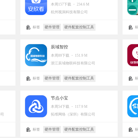
本周157下载 ・ 234.6 M
杭州视洞科技有限公司
标签
硬件管理
硬件配套控制工具
辰域智控
本周89下载 ・ 151.9 M
浙江辰域物联科技有限公司
标签
硬件管理
硬件配套控制工具
节点小宝
本周54下载 ・ 117.9 M
公司
拓维网络（深圳）有限公司
标签
硬件管理
硬件配套控制工具