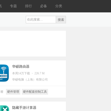
纸
专题
排行
必备
分类
华硕路由器
本周14万下载 ・ 226.7 M
华硕电脑（上海）有限公司
标签
硬件管理
硬件配套控制工具
隐藏手游计算器