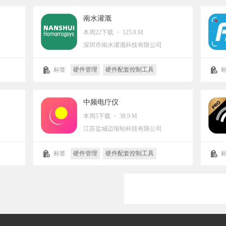
南水灌溉
本周22下载 ・ 125.8 M
深圳市南水灌溉科技有限公司
标签
硬件管理
硬件配套控制工具
中频电疗仪
本周5下载 ・ 38.9 M
江苏盐城迈瑞铂科技有限公司
标签
硬件管理
硬件配套控制工具