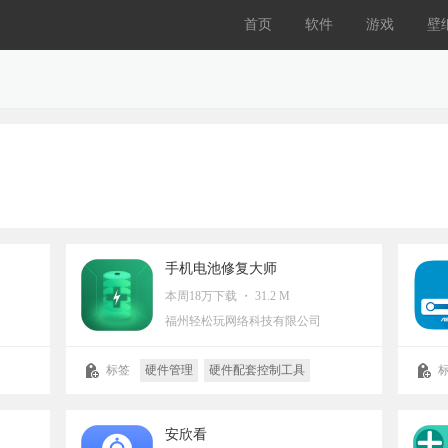
首页
软件
游戏
壁
手机电池修复大师
本周18万下载 ・ 31.2 M
福州轻松玩网络科技有限公司
标签
硬件管理
硬件配套控制工具
安欣看