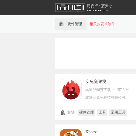
硬件管理
相关的安卓软件
安兔兔评测
本周2696万下载 ・ 157.6 M
北京安兔兔科技有限公司
标签
硬件管理
工具
常用工具
性能优化
流量
省电
优化
系统
系统优化
硬件配套控制工具
Xhorse