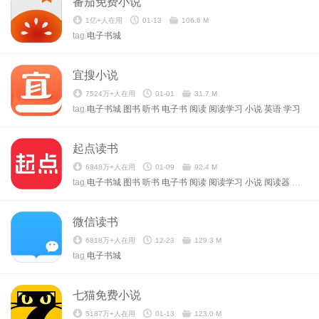
番茄免费小说
1亿+人在用
01-13
106.6 M
tag
电子书城
宜搜小说
7524万+人在用
01-01
31.7 M
tag
电子书城
图书
听书
电子书
阅读
阅读学习
小说
英语
学习
起点读书
6848万+人在用
01-09
92.4 M
tag
电子书城
图书
听书
电子书
阅读
阅读学习
小说
阅读器
漫画
微信读书
6818万+人在用
12-23
129.3 M
tag
电子书城
七猫免费小说
5187万+人在用
01-13
123.0 M