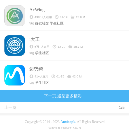
AcWing
4386+人在用
01-19
42.9 M
tag
好友社交
学生社区
i大工
5万+人在用
12-29
18.7 M
tag
学生社区
迈势绮
41+人在用
01-15
42.0 M
tag
学生社区
下一页,遇见更多精彩...
上一页
1/5
Copyright © 2014 - 2023
Anxinapk.
All Rights Reserved
吉ICP备17008715号-5