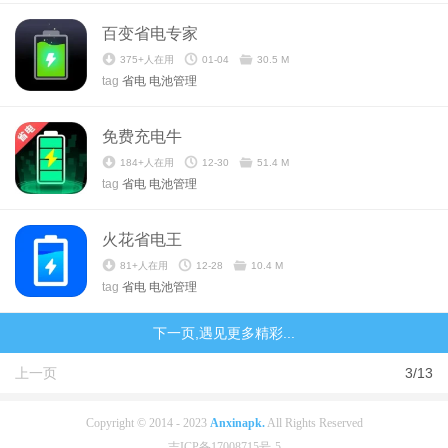
百变省电专家
375+人在用
01-04
30.5 M
tag
省电
电池管理
免费充电牛
184+人在用
12-30
51.4 M
tag
省电
电池管理
火花省电王
81+人在用
12-28
10.4 M
tag
省电
电池管理
下一页,遇见更多精彩...
上一页
3/13
Copyright © 2014 - 2023
Anxinapk.
All Rights Reserved
吉ICP备17008715号-5