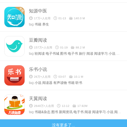
知源中医
17万+人在用
01-13
140.0 M
tag
书籍
养生
豆瓣阅读
157万+人在用
01-19
88.2 M
tag
轻阅读
电子书城
图书
电子书
旅行
阅读
阅读学习
小说
书籍
乐书小说
26万+人在用
03-07
10.1 M
tag
小说
阅读器
有声读物
书籍
听书
天翼阅读
2649万+人在用
12-12
17.92M
tag
书籍&杂志
图书
新闻资讯
电子书
阅读
阅读学习
小说
阅读器
没有更多了...