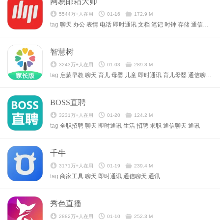
网易邮箱大师
5544万+人在用
01-16
172.9 M
tag
聊天
办公
表情
电话
即时通讯
文档
笔记
时钟
存储
通信聊天
智慧树
3243万+人在用
01-03
289.8 M
tag
启蒙早教
聊天
育儿
母婴
儿童
即时通讯
育儿母婴
通信聊天
通
BOSS直聘
3231万+人在用
01-20
124.2 M
tag
全职招聘
聊天
即时通讯
生活
招聘
求职
通信聊天
通讯
千牛
3171万+人在用
01-19
239.4 M
tag
商家工具
聊天
即时通讯
通信聊天
通讯
秀色直播
2882万+人在用
01-10
252.3 M