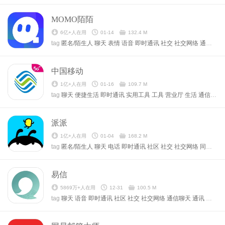
MOMO陌陌
6亿+人在用
01-14
132.4 M
tag
匿名/陌生人
聊天
表情
语音
即时通讯
社交
社交网络
通信聊天
中国移动
1亿+人在用
01-16
109.7 M
tag
聊天
便捷生活
即时通讯
实用工具
工具
营业厅
生活
通信聊天
派派
1亿+人在用
01-04
168.2 M
tag
匿名/陌生人
聊天
电话
即时通讯
社区
社交
社交网络
同城
通
易信
5869万+人在用
12-31
100.5 M
tag
聊天
语音
即时通讯
社区
社交
社交网络
通信聊天
通讯
交友
电