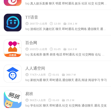
tag
真人娱乐直播
聊天
明星
即时通讯
娱乐
社区
社交
社交网络
通
TT语音
2837万+人在用
12-30
234.1 M
tag
游戏社区
兴趣社区
聊天
即时通讯
社交网络
通信聊天
通讯
交
百合网
1023万+人在用
01-05
114.3 M
tag
实名相亲
微博
表情
电话
即时通讯
社交
社交网络
论坛
通信聊
人人通空间
774万+人在用
01-01
369.7 M
tag
家校沟通
聊天
即时通讯
通信聊天
通讯
阅读
阅读学习
学习
易班
563万+人在用
01-03
25.2 M
tag
学生社区
聊天
即时通讯
社交
社交网络
通信聊天
通讯
交友