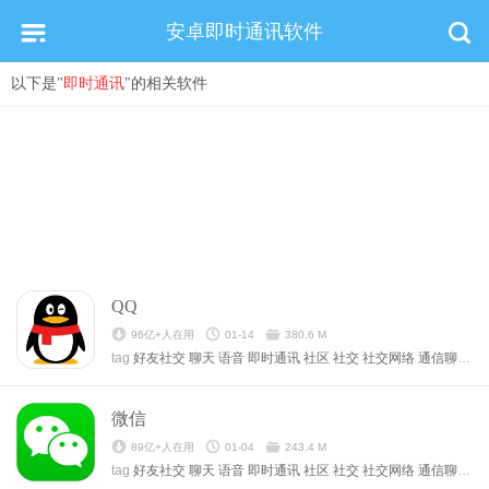
安卓即时通讯软件
以下是"
即时通讯
"的相关软件
QQ
96亿+人在用
01-14
380.6 M
tag
好友社交
聊天
语音
即时通讯
社区
社交
社交网络
通信聊天
通
微信
89亿+人在用
01-04
243.4 M
tag
好友社交
聊天
语音
即时通讯
社区
社交
社交网络
通信聊天
通