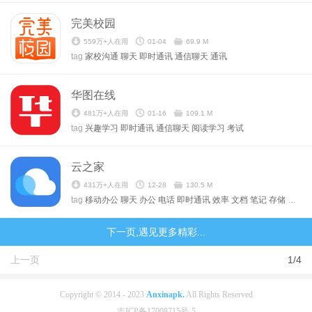
完美校园
559万+人在用
01-04
69.9 M
tag
家校沟通
聊天
即时通讯
通信聊天
通讯
华图在线
481万+人在用
01-16
109.1 M
tag
兴趣学习
即时通讯
通信聊天
阅读学习
考试
云之家
431万+人在用
12-28
130.5 M
tag
移动办公
聊天
办公
电话
即时通讯
效率
文档
笔记
存储
通信
下一页,遇见更多精彩...
上一页
1/4
Copyright © 2014 - 2023
Anxinapk.
All Rights Reserved
吉ICP备17008715号-5