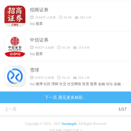
招商证券
1034万+人在用
01-08
252.4 M
tag
股票
中信证券
803万+人在用
01-19
173.9 M
tag
股票
雪球
879万+人在用
01-13
215.1 M
tag
微博
社区
理财
社交
社交网络
投资
股票
金融
论坛
金融理财
下一页,遇见更多精彩...
上一页
1/17
Copyright © 2014 - 2023
Anxinapk.
All Rights Reserved
吉ICP备17008715号-5