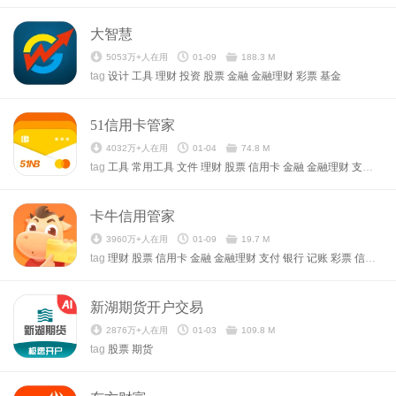
大智慧
5053万+人在用
01-09
188.3 M
tag
设计
工具
理财
投资
股票
金融
金融理财
彩票
基金
51信用卡管家
4032万+人在用
01-04
74.8 M
tag
工具
常用工具
文件
理财
股票
信用卡
金融
金融理财
支付
银
卡牛信用管家
3960万+人在用
01-09
19.7 M
tag
理财
股票
信用卡
金融
金融理财
支付
银行
记账
彩票
信用卡生活
新湖期货开户交易
2876万+人在用
01-03
109.8 M
tag
股票
期货