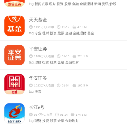
tag
新闻资讯
理财
投资
股票
金融
金融理财
新闻
资讯
炒股
天天基金
1191万+人在用
12-19
47.0 M
tag
专业
理财
投资
股票
金融
金融理财
基金
平安证券
1189万+人在用
01-16
224.1 M
tag
理财
投资
股票
金融
金融理财
华安证券
1023万+人在用
01-04
166.5 M
tag
股票
长江e号
957万+人在用
01-14
174.5 M
tag
理财
投资
股票
金融
金融理财