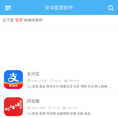
安卓股票软件
以下是"
股票
"的相关软件
支付宝
12亿+人在用
01-12
196.9 M
tag
其他
基金
移动支付
便捷生活
比价
理财
生活
网上购物
美化手
同花顺
1亿+人在用
01-14
197.9 M
tag
投资
股票
同花顺
金融理财
炒股
记账
基金