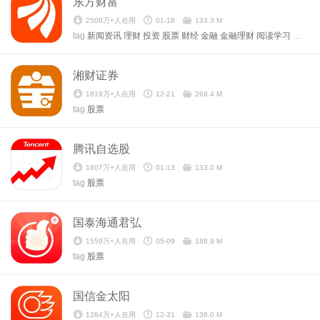
东方财富
2508万+人在用
01-18
133.3 M
tag
新闻资讯
理财
投资
股票
财经
金融
金融理财
阅读学习
新闻
湘财证券
1819万+人在用
12-21
269.4 M
tag
股票
腾讯自选股
1607万+人在用
01-13
133.0 M
tag
股票
国泰海通君弘
1559万+人在用
05-09
188.9 M
tag
股票
国信金太阳
1284万+人在用
12-31
138.0 M