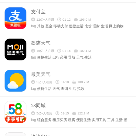
支付宝
12亿+人在用
01-12
196.9 M
tag
其他
基金
移动支付
便捷生活
比价
理财
生活
网上购物
美化手
墨迹天气
10亿+人在用
01-16
102.4 M
tag
便捷生活
出行必用
导航
天气
生活
最美天气
5亿+人在用
01-19
108.7 M
tag
便捷生活
天气
查询
生活
指数
58同城
5亿+人在用
01-15
122.8 M
tag
综合服务
租房买房
租房
便捷生活
实用工具
工具
生活
招聘
同