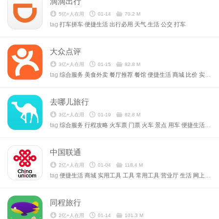
滴滴出行
5亿+人在用
01-14
70.2 M
tag
打车拼车
便捷生活
出行必用
天气
生活
公交
打车
大众点评
3亿+人在用
01-15
82.8 M
tag
综合服务
美食外卖
餐厅推荐
餐馆
便捷生活
商城
比价
实用工具
去哪儿旅行
3亿+人在用
01-19
82.8 M
tag
综合服务
行程攻略
火车票
门票
火车
景点
用车
便捷生活
出行
中国联通
2亿+人在用
01-04
118.4 M
tag
便捷生活
商城
实用工具
工具
常用工具
营业厅
生活
网上购物
同程旅行
2亿+人在用
01-14
101.3 M