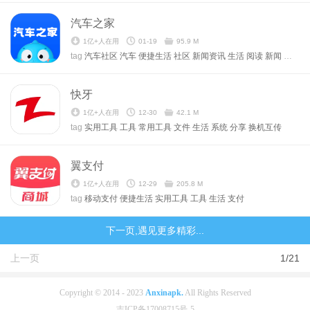
汽车之家
1亿+人在用
01-19
95.9 M
tag
汽车社区
汽车
便捷生活
社区
新闻资讯
生活
阅读
新闻
资讯
快牙
1亿+人在用
12-30
42.1 M
tag
实用工具
工具
常用工具
文件
生活
系统
分享
换机互传
翼支付
1亿+人在用
12-29
205.8 M
tag
移动支付
便捷生活
实用工具
工具
生活
支付
下一页,遇见更多精彩...
上一页
1/21
Copyright © 2014 - 2023
Anxinapk.
All Rights Reserved
吉ICP备17008715号-5