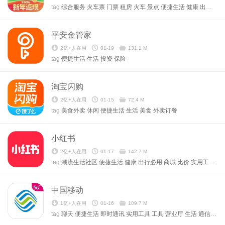
tag
综合服务
火车票
门票
租房
火车
景点
便捷生活
健康
出行必用
平安金管家
2亿+人在用
01-19
131.1 M
tag
便捷生活
生活
投资
保险
淘宝闪购
2亿+人在用
01-15
72.4 M
tag
美食外卖
休闲
便捷生活
生活
美食
外卖订餐
小红书
2亿+人在用
01-17
142.7 M
tag
潮流生活社区
便捷生活
健康
出行必用
商城
比价
实用工具
工
中国移动
1亿+人在用
01-16
109.7 M
tag
聊天
便捷生活
即时通讯
实用工具
工具
营业厅
生活
通信聊天