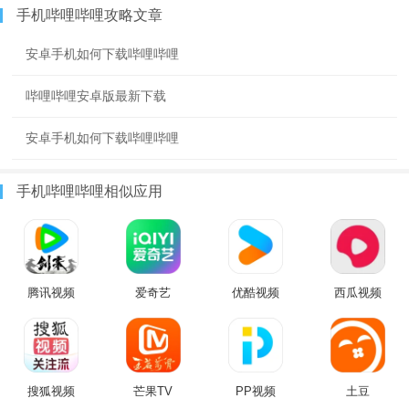
手机哔哩哔哩攻略文章
安卓手机如何下载哔哩哔哩
哔哩哔哩安卓版最新下载
安卓手机如何下载哔哩哔哩
手机哔哩哔哩相似应用
腾讯视频
爱奇艺
优酷视频
西瓜视频
搜狐视频
芒果TV
PP视频
土豆