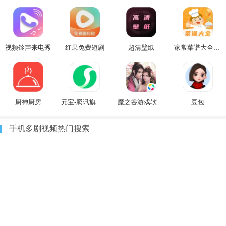
视频铃声来电秀
红果免费短剧
超清壁纸
家常菜谱大全软件
厨神厨房
元宝-腾讯旗下AI助手
魔之谷游戏软件V1.0
豆包
手机多剧视频热门搜索