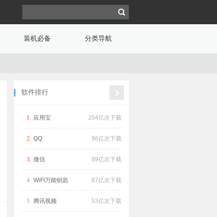
装机必备
分类导航
软件排行
1.
应用宝
204亿次下载
2.
QQ
96亿次下载
3.
微信
89亿次下载
4.
WiFi万能钥匙
87亿次下载
5.
腾讯视频
53亿次下载