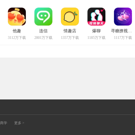
他趣
连信
情趣店
爆聊
寻糖撩视频聊天
3112万下载
2801万下载
1357万下载
1185万下载
1117万下载
商学
更多 >