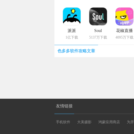
派派
Soul
花椒直播
1亿下载
5137万下载
4095万下载
色多多软件攻略文章
友情链接
手机软件
大美摄影
鸿蒙应用商店
为开