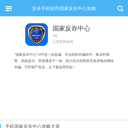
安卓手机软件国家反诈中心攻略
国家反诈中心
5分
公安部刑侦局
“国家反诈中心”APP是一款权威、专业的防诈骗软件，集实时预
警、风险提示、举报通道于一体，助力您识别和防范各类电信网络
诈骗。守护财产安全，从下载使用开始！
手机国家反诈中心攻略文章