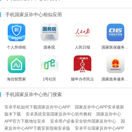
手机国家反诈中心相似应用
个人所得税
国务院
人民日报
国家医保服务平台
海信智慧家
1号社区
随申办市民云
国家政务服务平台
手机国家反诈中心热门搜索
安卓手机如何下载国家反诈中心APP
国家反诈中心APP安卓最新
版本下载
安卓系统安装国家反诈中心软件教程
国家反诈中心
APP官方下载地址安卓
安卓用户必备安全软件国家反诈中心
国
家反诈中心APP下载安装指南安卓版
安卓平台国家反诈中心APP