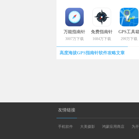
万能指南针
免费指南针
GPS工具
3007万下载
1684万下载
299万下载
高度海拔GPS指南针软件攻略文章
友情链接
手机软件
大美摄影
鸿蒙应用商店
为开