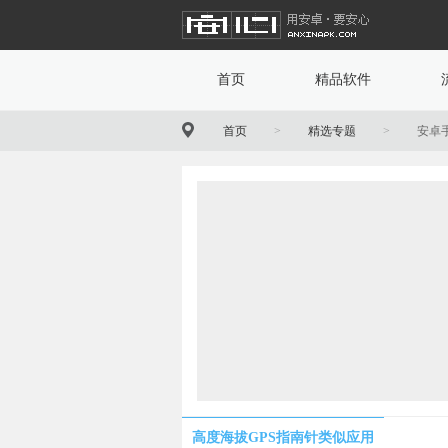
首页
精品软件
首页
>
精选专题
>
安卓
高度海拔GPS指南针类似应用