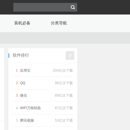
装机必备
分类导航
软件排行
1.
应用宝
204亿次下载
2.
QQ
96亿次下载
3.
微信
89亿次下载
4.
WiFi万能钥匙
87亿次下载
5.
腾讯视频
53亿次下载