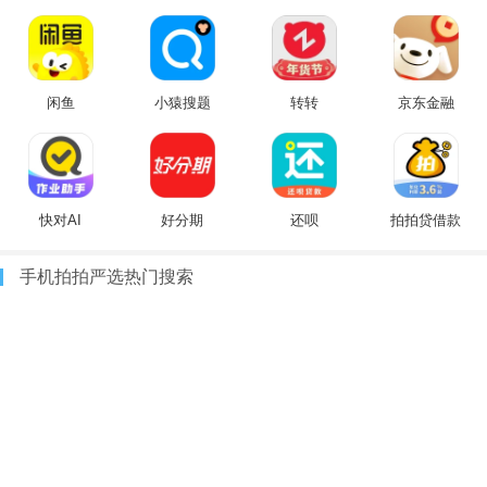
闲鱼
小猿搜题
转转
京东金融
快对AI
好分期
还呗
拍拍贷借款
手机拍拍严选热门搜索