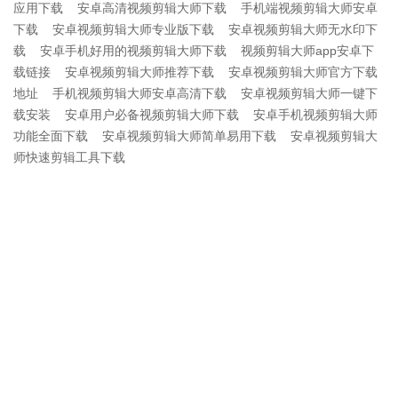
应用下载
安卓高清视频剪辑大师下载
手机端视频剪辑大师安卓
下载
安卓视频剪辑大师专业版下载
安卓视频剪辑大师无水印下
载
安卓手机好用的视频剪辑大师下载
视频剪辑大师app安卓下
载链接
安卓视频剪辑大师推荐下载
安卓视频剪辑大师官方下载
地址
手机视频剪辑大师安卓高清下载
安卓视频剪辑大师一键下
载安装
安卓用户必备视频剪辑大师下载
安卓手机视频剪辑大师
功能全面下载
安卓视频剪辑大师简单易用下载
安卓视频剪辑大
师快速剪辑工具下载