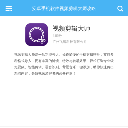
安卓手机软件视频剪辑大师攻略
视频剪辑大师
4.06分
广州飞磨科技有限公司
视频剪辑大师是一款功能强大、操作简便的手机剪辑软件，支持多
种格式导入，拥有丰富的滤镜、特效与转场效果，轻松打造专业级
短视频。智能剪辑、语音识别、背景音乐一键添加，助你快速剪出
精彩内容，是短视频爱好者的必备神器！