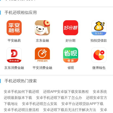
手机还呗相似应用
平安融易
京东金融
好分期
拍拍贷借款
京东消费金融
平安消费金融
省呗
微博钱包
手机还呗热门搜索
安卓手机如何下载还呗
还呗APP安卓版下载安装教程
安卓系统
还呗最新版本下载
安卓手机还呗下载不了怎么办
还呗安卓官方
下载地址
安卓手机还呗怎么安装
安卓平台还呗贷款APP下载
安卓手机还呗注册流程
安卓还呗下载后无法打开解决方法
安卓