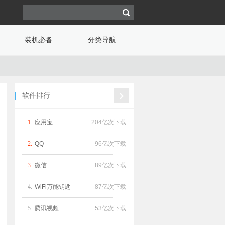
装机必备
分类导航
软件排行
1.
应用宝
204亿次下载
2.
QQ
96亿次下载
3.
微信
89亿次下载
4.
WiFi万能钥匙
87亿次下载
5.
腾讯视频
53亿次下载