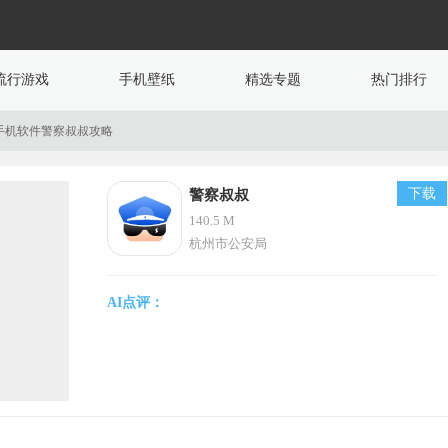
流行游戏
手机壁纸
精选专题
热门排行
手机软件警察叔叔攻略
下载
警察叔叔
140.5 M
杭州市公安局
AI点评：