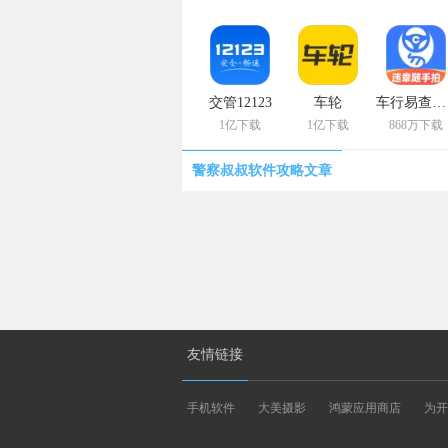
交管12123
车轮
车行易查违章
1亿下载
1亿下载
868万下载
警察叔叔软件攻略文章
友情链接
手机软件
大美摄影
鸿蒙应用商店
为开