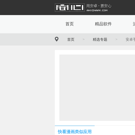
首页
精品软件
首页
>
精选专题
>
安卓
快看漫画类似应用